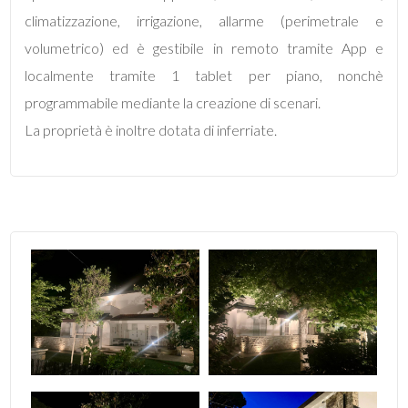
climatizzazione, irrigazione, allarme (perimetrale e
5
volumetrico) ed è gestibile in remoto tramite App e
localmente tramite 1 tablet per piano, nonchè
5+
programmabile mediante la creazione di scenari.
La proprietà è inoltre dotata di inferriate.
Altre
opzioni
-
multiscelta
Giardino
Posto auto/Box
Balcone/Terrazzo