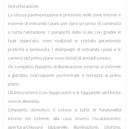
ristrutturazione.
5+
La stessa pavimentazione è presente nelle zone interne e
esterne di entrambi i piani, per dare un senso di continuità
Camere
a tutta l'abitazione. I parapetti della scala con gradini in
minime
teak sbiancato, sono realizzati in cristallo garantendo
praticità e luminosità. I disimpegni di entrambi i piani e le
Qualsiasi
camere del primo piano sono dotati di armadi a muro.
Un completo impianto di illuminazione esterno si estende
1
a giardino, marciapiede perimetrale e terrazza al primo
piano.
2
Gli infissi interni (con doppi vetri) e le tapparelle elettriche
sono in alluminio.
3
L'impianto domotico è esteso a tutte le funzionalità
interne ed esterne alla casa ovvero riscaldamento,
4
apertura/chiusura tapparelle, illuminazione, citofono,