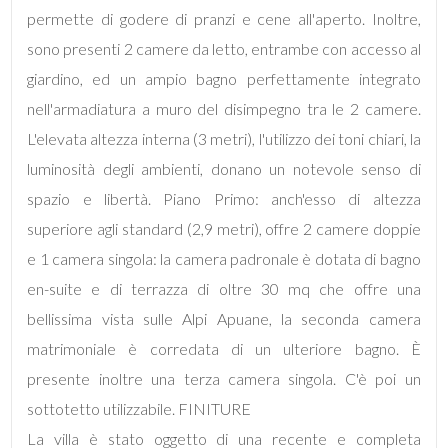
permette di godere di pranzi e cene all'aperto. Inoltre,
sono presenti 2 camere da letto, entrambe con accesso al
Bagni
giardino, ed un ampio bagno perfettamente integrato
minimi
nell'armadiatura a muro del disimpegno tra le 2 camere.
L'elevata altezza interna (3 metri), l'utilizzo dei toni chiari, la
Qualsiasi
luminosità degli ambienti, donano un notevole senso di
spazio e libertà. Piano Primo: anch'esso di altezza
1
superiore agli standard (2,9 metri), offre 2 camere doppie
e 1 camera singola: la camera padronale è dotata di bagno
2
en-suite e di terrazza di oltre 30 mq che offre una
3
bellissima vista sulle Alpi Apuane, la seconda camera
matrimoniale è corredata di un ulteriore bagno. È
4
presente inoltre una terza camera singola. C'è poi un
sottotetto utilizzabile. FINITURE
5
La villa è stato oggetto di una recente e completa