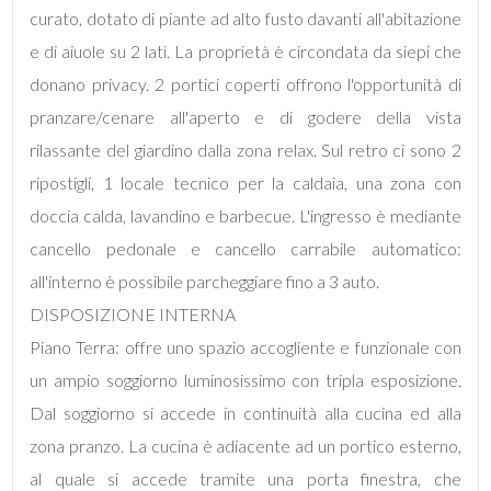
curato, dotato di piante ad alto fusto davanti all'abitazione
Locali
minimi
e di aiuole su 2 lati. La proprietà è circondata da siepi che
donano privacy. 2 portici coperti offrono l'opportunità di
Qualsiasi
pranzare/cenare all'aperto e di godere della vista
rilassante del giardino dalla zona relax. Sul retro ci sono 2
1
ripostigli, 1 locale tecnico per la caldaia, una zona con
doccia calda, lavandino e barbecue. L'ingresso è mediante
2
cancello pedonale e cancello carrabile automatico:
all'interno è possibile parcheggiare fino a 3 auto.
3
DISPOSIZIONE INTERNA
Piano Terra: offre uno spazio accogliente e funzionale con
4
un ampio soggiorno luminosissimo con tripla esposizione.
Dal soggiorno si accede in continuità alla cucina ed alla
5
zona pranzo. La cucina è adiacente ad un portico esterno,
al quale si accede tramite una porta finestra, che
5+