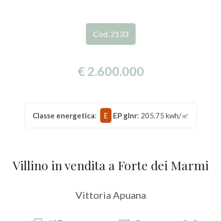
STAGIONALI
Comune
Cod. 2133
IMMOBILI
DI
€ 2.600.000
PRESTIGIO
Tipologia
CONTATTI
Classe energetica
:
E
EP glnr
: 205.75 kwh/㎡
-
multiscelta
Qualsiasi
Villino in vendita a Forte dei Marmi
Residenziali
Vittoria Apuana
Commerciali