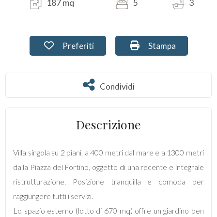
187 mq
5
3
Prezzo
Preferiti: Cod. 2133
Stampa: Cod. 2133
Preferiti
Stampa
Condividi
Condividi
Descrizione
Totale
mq
Villa singola su 2 piani, a 400 metri dal mare e a 1300 metri
dalla Piazza del Fortino, oggetto di una recente e integrale
ristrutturazione. Posizione tranquilla e comoda per
raggiungere tutti i servizi.
Lo spazio esterno (lotto di 670 mq) offre un giardino ben