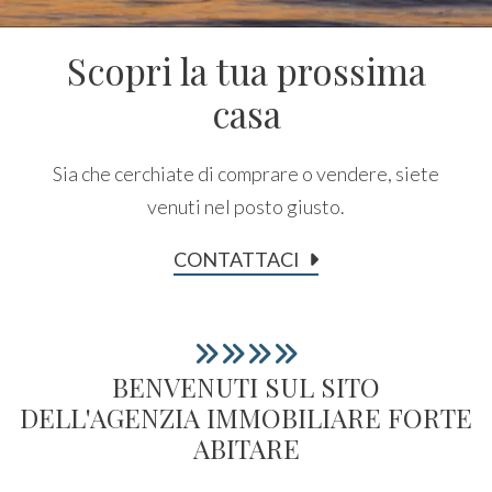
STAGIONALI
Scopri la tua prossima
Comune
IMMOBILI
casa
DI
Sia che cerchiate di comprare o vendere, siete
PRESTIGIO
venuti nel posto giusto.
Tipologia
CONTATTI
CONTATTACI
-
multiscelta
Qualsiasi
BENVENUTI SUL SITO
DELL'AGENZIA IMMOBILIARE FORTE
Residenziali
ABITARE
Commerciali