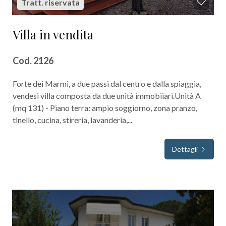
Tratt. riservata
5+
Villa in vendita
Camere
Cod. 2126
minime
Forte dei Marmi, a due passi dal centro e dalla spiaggia,
vendesi villa composta da due unità immobiiari.Unità A
Qualsiasi
(mq 131) - Piano terra: ampio soggiorno, zona pranzo,
tinello, cucina, stireria, lavanderia,...
1
Dettagli
2
3
4