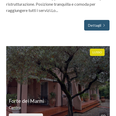
ristrutturazione. Posizione tranquilla e comoda per
raggiungere tutti i servizi.Lo...
Bagni
minimi
Dettagli
Qualsiasi
1
LUSSO
2
3
4
Forte dei Marmi
Centro
5