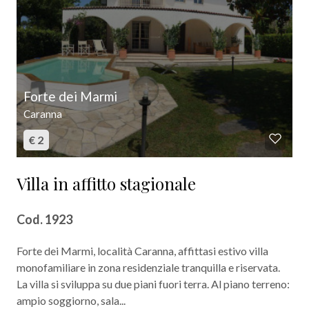
5
5+
Forte dei Marmi
Altre
Caranna
opzioni
€ 2
-
multiscelta
Villa in affitto stagionale
Giardino
Cod. 1923
Posto auto/Box
Forte dei Marmi, località Caranna, affittasi estivo villa
monofamiliare in zona residenziale tranquilla e riservata.
Balcone/Terrazzo
La villa si sviluppa su due piani fuori terra. Al piano terreno:
ampio soggiorno, sala...