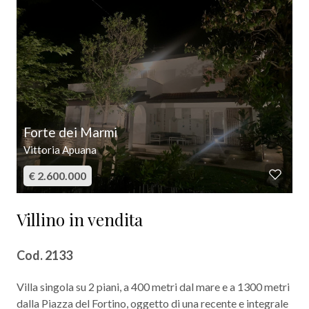
Locali
minimi
Qualsiasi
1
Forte dei Marmi
2
Vittoria Apuana
€ 2.600.000
3
Villino in vendita
4
Cod. 2133
5
Villa singola su 2 piani, a 400 metri dal mare e a 1300 metri
dalla Piazza del Fortino, oggetto di una recente e integrale
5+