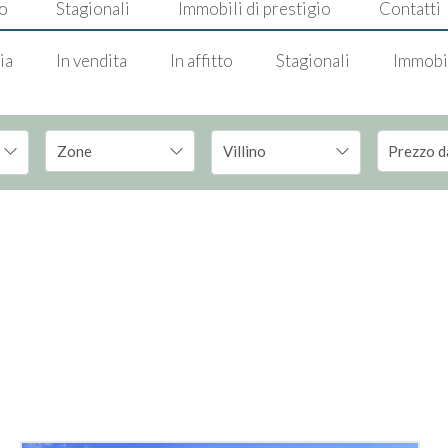
to
Stagionali
Immobili di prestigio
Contatti
ia
In vendita
In affitto
Stagionali
Immobil
Villino