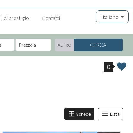
Italiano
i di prestigio
Contatti
CERCA
ALTRO
0
Schede
Lista