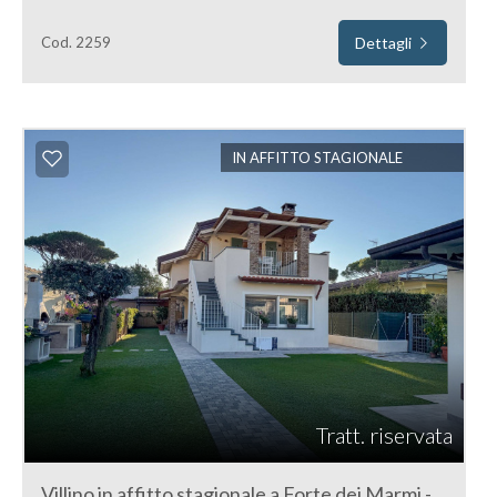
Cod. 2259
Dettagli
IN AFFITTO STAGIONALE
Tratt. riservata
Villino in affitto stagionale a Forte dei Marmi -