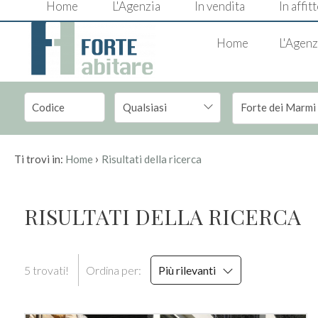
Home
L'Agenzia
In vendita
In affit
Codice
IT
Home
L'Agenz
EN
Contratto
Qualsiasi
Forte dei Marmi
HOME
Qualsiasi
L'AGENZIA
›
Ti trovi in:
Home
Risultati della ricerca
Vendita
IN
RISULTATI DELLA RICERCA
VENDITA
Scegli
dove
IN
5 trovati!
Ordina per:
Più rilevanti
cercare
AFFITTO
Lucca