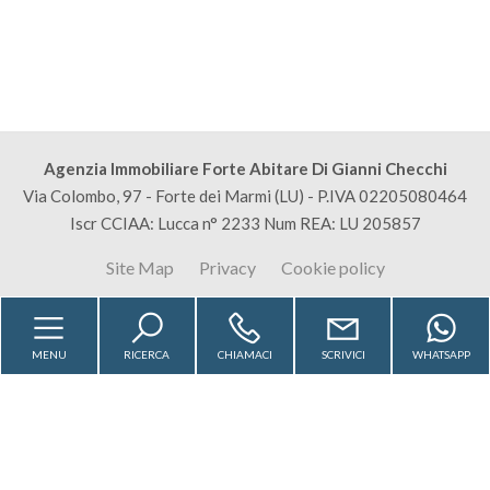
Locali
minimi
Qualsiasi
Agenzia Immobiliare Forte Abitare Di Gianni Checchi
1
Via Colombo, 97 - Forte dei Marmi (LU) - P.IVA 02205080464
Iscr CCIAA: Lucca n° 2233 Num REA: LU 205857
2
Site Map
Privacy
Cookie policy
3
MENU
RICERCA
CHIAMACI
SCRIVICI
WHATSAPP
4
Affitto Attico Forte Dei Marmi
Appartamenti In Affitto Forte Dei Marmi
5
Appartamenti In Vendita Forte Dei Marmi
5+